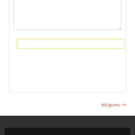
NOSŪTĪT ZIŅU
Post
Ielūgums
→
navigation